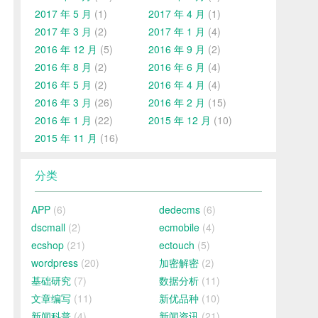
2017 年 5 月
(1)
2017 年 4 月
(1)
2017 年 3 月
(2)
2017 年 1 月
(4)
2016 年 12 月
(5)
2016 年 9 月
(2)
2016 年 8 月
(2)
2016 年 6 月
(4)
2016 年 5 月
(2)
2016 年 4 月
(4)
2016 年 3 月
(26)
2016 年 2 月
(15)
2016 年 1 月
(22)
2015 年 12 月
(10)
2015 年 11 月
(16)
分类
APP
(6)
dedecms
(6)
dscmall
(2)
ecmobile
(4)
ecshop
(21)
ectouch
(5)
wordpress
(20)
加密解密
(2)
基础研究
(7)
数据分析
(11)
文章编写
(11)
新优品种
(10)
新闻科普
(4)
新闻资讯
(21)