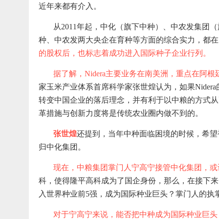
近年来都有介入。
从2011年起，中化（旗下中种）、中农发集团
种、中农发两大央企在育种等方面的综合实力，都在
的股权后，也标志着成功进入国际种子企业行列。
据了解，Nidera主要业务在南美洲，重点在阿根
家玉米产业体系首席科学家张世煌认为，如果Nide
转变中国企业的落后理念，并有利于以中粮的方式从
革措施与创新力度将是传统农业圈内做不到的。
张世煌
还提到，当年中种面临困境的时候，希望
归中化集团。
现在，中粮集团掌门人宁高宁接管中化集团，或
科，使得隆平高科成为了国企身份，那么，在接下来的
入世界种业前5强，成为国际种业巨头？掌门人的执
对于宁高宁来说，能否把中种成为国际种业巨头