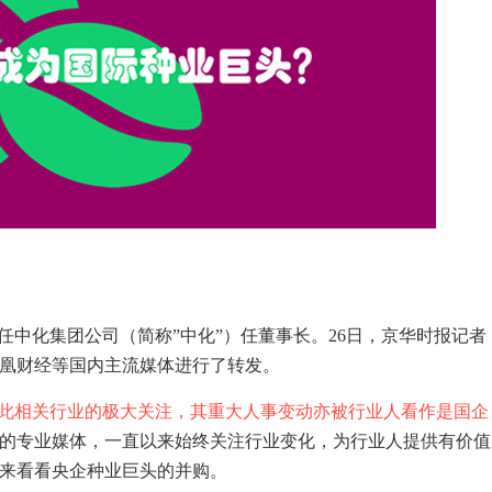
中化集团公司（简称”中化”）任董事长。26日，京华时报记者
凰财经等国内主流媒体进行了转发。
此相关行业的极大关注，其重大人事变动亦被行业人看作是国企
的专业媒体，一直以来始终关注行业变化，为行业人提供有价值
来看看央企种业巨头的并购。