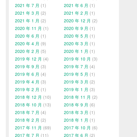
2021 年 7 月
(1)
2021 年 6 月
(1)
2021 年 3 月
(2)
2021 年 2 月
(1)
2021 年 1 月
(2)
2020 年 12 月
(2)
2020 年 11 月
(1)
2020 年 9 月
(1)
2020 年 6 月
(1)
2020 年 5 月
(1)
2020 年 4 月
(9)
2020 年 3 月
(1)
2020 年 2 月
(5)
2020 年 1 月
(1)
2019 年 12 月
(4)
2019 年 10 月
(3)
2019 年 9 月
(3)
2019 年 7 月
(4)
2019 年 6 月
(4)
2019 年 5 月
(1)
2019 年 4 月
(3)
2019 年 3 月
(2)
2019 年 2 月
(1)
2019 年 1 月
(3)
2018 年 12 月
(10)
2018 年 11 月
(2)
2018 年 10 月
(13)
2018 年 9 月
(6)
2018 年 7 月
(4)
2018 年 3 月
(1)
2018 年 2 月
(2)
2018 年 1 月
(1)
2017 年 11 月
(69)
2017 年 10 月
(6)
2017 年 7 月
(11)
2017 年 6 月
(2)