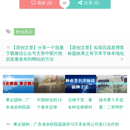
喜欢 (
0
)
分享 (
0
)
or
种业风云
【原创文章】分享一个批量
【原创文章】实现百蔬君博客
下载微信公众号文章中图片然
标题效果之有字库字体本地化
后批量发布到网站的方法
事企脱钩：广
中国种业的12
法律干货：著
陆丰萝卜开花
东省农科院蔬
个基本定律
名种业律师对
案：二审辩护
菜所与天禾农
新《种子法》
词首次公开
资公司签订合
感到非常遗憾
事企脱钩：广东省农科院蔬菜所与天禾农资公司签订合作协
作协议