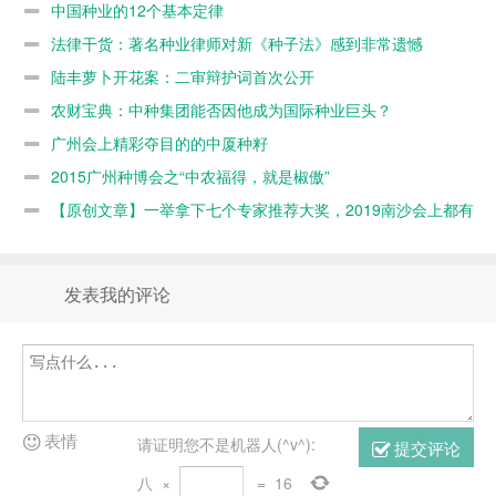
议
中国种业的12个基本定律
法律干货：著名种业律师对新《种子法》感到非常遗憾
陆丰萝卜开花案：二审辩护词首次公开
农财宝典：中种集团能否因他成为国际种业巨头？
广州会上精彩夺目的的中厦种籽
2015广州种博会之“中农福得，就是椒傲”
【原创文章】一举拿下七个专家推荐大奖，2019南沙会上都有
谁？
发表我的评论
表情
请证明您不是机器人(^v^):
提交评论
八
×
=
16