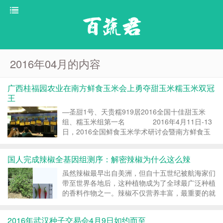
百蔬君
2016年04月的内容
广西桂福园农业在南方鲜食玉米会上勇夺甜玉米糯玉米双冠
王
—圣甜1号、天贵糯919居2016全国十佳甜玉米
组、糯玉米组第一名 2016年4月11日-13
日，2016全国鲜食玉米学术研讨会暨南方鲜食玉
米大会在海口隆重举行。此次会议由中国作物学会
鲜食玉米分会和南方报业传媒集团主办，以”推动
国人完成辣椒全基因组测序：解密辣椒为什么这么辣
鲜食玉米产业...
虽然辣椒最早出自美洲，但自十五世纪被航海家们
带至世界各地后，这种植物成为了全球最广泛种植
的香料作物之一。辣椒不仅营养丰富，最重要的就
是其口味中的辣令美食家们流连忘返，甚至还成为
了一些城市的”地标”。 那么这种备受世界各地喜爱
2016年武汉种子交易会4月9日如约而至
的植物为何会具有这样独特的辣味呢...