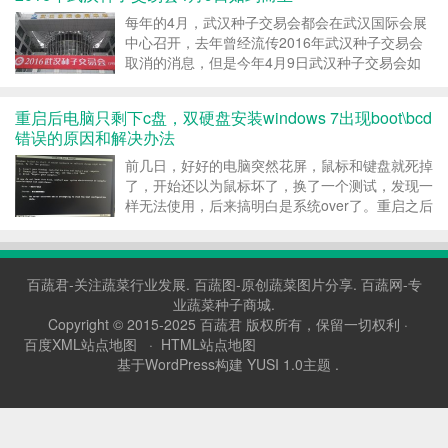
每年的4月，武汉种子交易会都会在武汉国际会展
中心召开，去年曾经流传2016年武汉种子交易会
取消的消息，但是今年4月9日武汉种子交易会如
约而至，看来这只是假消息。今年的武汉种子会吸
引了大量的种子公司参加，取得很好的宣传效果。
重启后电脑只剩下c盘，双硬盘安装windows 7出现boot\bcd
几个经销商直言这个会还可可以哦。 &n...
错误的原因和解决办法
前几日，好好的电脑突然花屏，鼠标和键盘就死掉
了，开始还以为鼠标坏了，换了一个测试，发现一
样无法使用，后来搞明白是系统over了。重启之后
发现，电脑只有一个c盘了，其他盘统统不见了，
重要的资料都在那些盘里面。不过对于这个倒不是
很着急，这个基本上是分区表丢失了！数据应当不
百蔬君-关注蔬菜行业发展.
百蔬图-原创蔬菜图片分享.
百蔬网-专
会丢。屁颠屁...
业蔬菜种子商城.
Copyright © 2015-2025
百蔬君
版权所有，保留一切权利 ·
百度XML站点地图
·
HTML站点地图
基于WordPress构建 YUSI 1.0主题 .