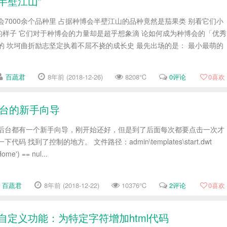
半壁江山”
会7000余个品种里 占据种博会半壁江山的品种竟然是茄果类 别看它们小
样子 它们对于种博会的力量却是超乎想象滴 论如何成为种博会的「优秀
的 坎坷曲折励志坚定执着不屈不挠的成长史 最先出场的是： 最小最萌的
百蔬君
8年前 (2018-12-26)
8208℃
0评论
0
喜欢
后台的新手向导
商创后台都有一个新手向导，刚开始还好，但是到了后面每次都要点击一次才
码 找到了控制的地方。 文件路径：admin\templates\start.dwt
Home') == nul...
百蔬君
8年前 (2018-12-22)
10376℃
2评论
0
喜欢
r自定义功能：为特定字符增加html代码