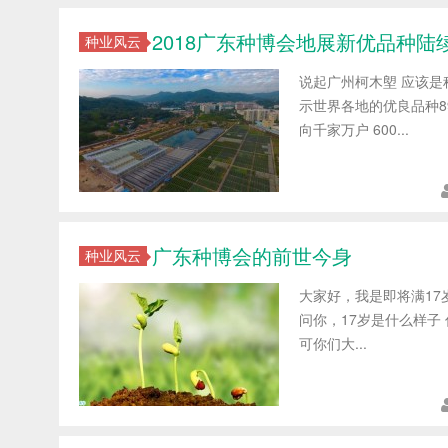
2018广东种博会地展新优品种陆
种业风云
说起广州柯木塱 应该是
示世界各地的优良品种89
向千家万户 600...
广东种博会的前世今身
种业风云
大家好，我是即将满17
问你，17岁是什么样子
可你们大...