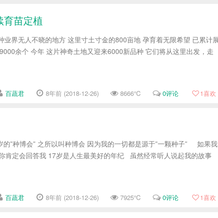
续育苗定植
种业界无人不晓的地方 这里寸土寸金的800亩地 孕育着无限希望 已累计
000余个 今年 这片神奇土地又迎来6000新品种 它们将从这里出发，走
百蔬君
8年前 (2018-12-26)
8666℃
0评论
1
喜欢
岁的”种博会” 之所以叫种博会 因为我的一切都是源于”一颗种子” 如果我
 你肯定会回答我 17岁是人生最美好的年纪 虽然经常听人说起我的故事
百蔬君
8年前 (2018-12-26)
7925℃
0评论
1
喜欢