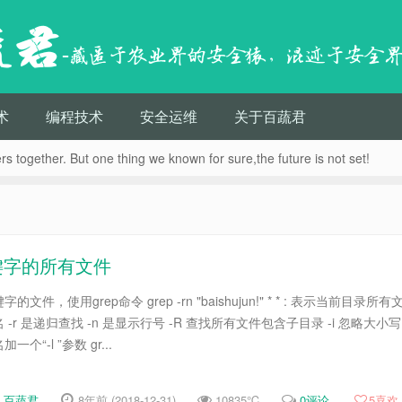
蔬君
-藏匿于农业界的安全猿，混迹于安全
术
编程技术
安全运维
关于百蔬君
s together. But one thing we known for sure,the future is not set!
关键字的所有文件
，使用grep命令 grep -rn "baishujun!" * * : 表示当前目录所有
r 是递归查找 -n 是显示行号 -R 查找所有文件包含子目录 -i 忽略大小写
“-l ”参数 gr...
百蔬君
8年前 (2018-12-31)
10835℃
0评论
5
喜欢