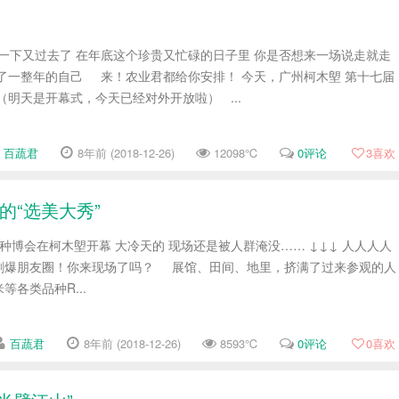
地一下又过去了 在年底这个珍贵又忙碌的日子里 你是否想来一场说走就走
了一整年的自己 来！农业君都给你安排！ 今天，广州柯木塱 第十七届
（明天是开幕式，今天已经对外开放啦） ...
百蔬君
8年前 (2018-12-26)
12098℃
0评论
3
喜欢
的“选美大秀”
东种博会在柯木塱开幕 大冷天的 现场还是被人群淹没…… ↓↓↓ 人人人人
刷爆朋友圈！你来现场了吗？ 展馆、田间、地里，挤满了过来参观的人
各类品种R...
百蔬君
8年前 (2018-12-26)
8593℃
0评论
0
喜欢