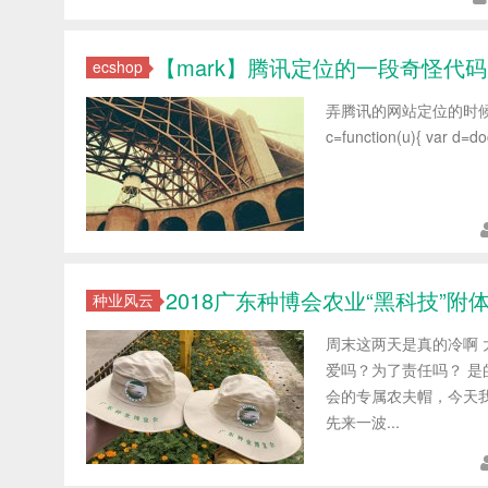
【mark】腾讯定位的一段奇怪代码
ecshop
弄腾讯的网站定位的时候
c=function(u){ var d=doc
2018广东种博会农业“黑科技”附
种业风云
周末这两天是真的冷啊 
爱吗？为了责任吗？ 是
会的专属农夫帽，今天我
先来一波...