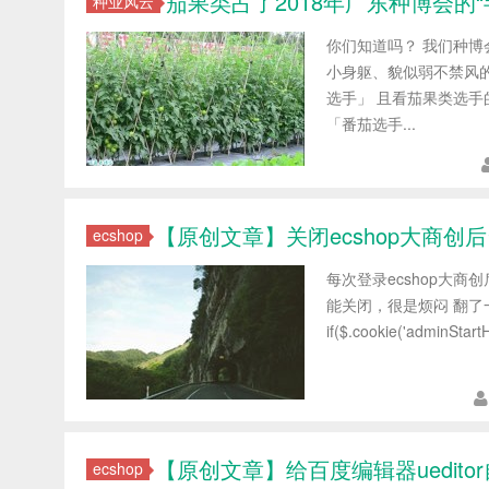
茄果类占了2018年广东种博会的“
种业风云
你们知道吗？ 我们种博
小身躯、貌似弱不禁风的
选手」 且看茄果类选手
「番茄选手...
【原创文章】关闭ecshop大商创
ecshop
每次登录ecshop大
能关闭，很是烦闷 翻了一下代
if($.cookie('adminStart
【原创文章】给百度编辑器uedito
ecshop