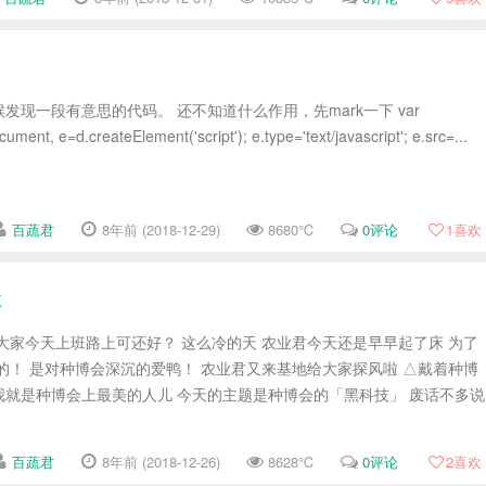
发现一段有意思的代码。 还不知道什么作用，先mark一下 var
ument, e=d.createElement('script'); e.type='text/javascript'; e.src=...
百蔬君
8年前 (2018-12-29)
8680℃
0评论
1
喜欢
体
大家今天上班路上可还好？ 这么冷的天 农业君今天还是早早起了床 为了
的！ 是对种博会深沉的爱鸭！ 农业君又来基地给大家探风啦 △戴着种博
就是种博会上最美的人儿 今天的主题是种博会的「黑科技」 废话不多说
百蔬君
8年前 (2018-12-26)
8628℃
0评论
2
喜欢