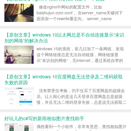
修改nginx中网站的配置文件，比如
baishujun.com.conf， 在server_name关键词下
面添加一个rewrite重定向。 server_name
nkbaishu.com www.nkbaishu.com; index
index.php ind...
【原创文章】windows 10以太网总是不自动连接显示“未识
别的网络”的解决办法
windows 10的系统，前几日加了一条网线，发现
这个网络链接总是无法自动链接，网络链接显
示”未识别的网络“，无internet，通过系统自带的
诊断，结果就是没有分配ip。 在网上找了很多文
章，解决办法有手动配置ip，启动wired
【原创文章】windows 10百度网盘无法登录及二维码获取
autoconfig， wlan autoc...
失败的原因
没有禁受住考验，仍不住买了百度网盘的超级会
员。让人闹心的是这几天登录百度网盘总是超级
慢，并且无法二维码登录失效，总是说无法获取二
维码。 追查了一下，发现百度网盘获取二维码的
地址为http://111.7.68.242/cloudquery.php ...
好玩儿的c#写的新雨相似图片查找助手
偶然看到一个小软件，非常有意思，查找相似图片