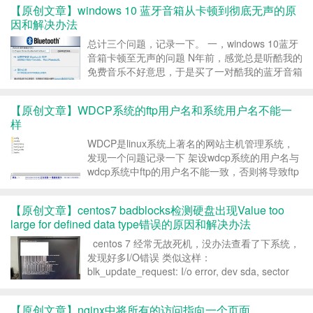
【原创文章】windows 10 蓝牙音箱从卡顿到彻底无声的原
是半天...
因和解决办法
总计三个问题，记录一下。 一，windows 10蓝牙
音箱卡顿至无声的问题 N年前，感觉总是听酷我的
免费音乐不好意思，于是买了一对酷我的蓝牙音箱
KUWO pro S7，这东东还真是好用，这么多年
了，酷我都已经将这个产品下架了，但是它依然满
【原创文章】WDCP系统的ftp用户名和系统用户名不能一
血工作。买了这个音箱，没办法，就跟着买了一...
样
WDCP是linux系统上著名的网站主机管理系统，
发现一个问题记录一下 架设wdcp系统的用户名与
wdcp系统中ftp的用户名不能一致，否则将导致ftp
无法访问。 他访问的实际上是该用户名的家目
录，从某种意义上面来说是有一点危险的，怎么说
【原创文章】centos7 badblocks检测硬盘出现Value too
呢。 设置的ftp用户的密码如果和系统用户...
large for defined data type错误的原因和解决办法
centos 7 经常无故死机，没办法查看了下系统，
发现好多I/O错误 类似这样：
blk_update_request: I/o error, dev sda, sector
6352279545 blk_update_request: I/o error, d...
【原创文章】nginx中将所有的访问指向一个页面