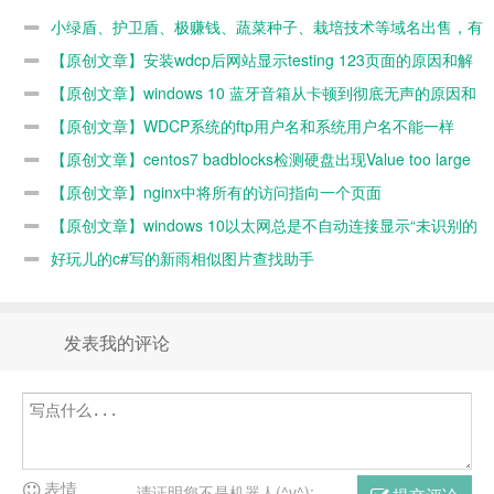
培技术等域名
testing 123页
顿到彻底无声
统用户名不能
小绿盾、护卫盾、极赚钱、蔬菜种子、栽培技术等域名出售，有
出售，有想法
面的原因和解
的原因和解决
一样
想法请联系
【原创文章】安装wdcp后网站显示testing 123页面的原因和解
请联系
决办法
办法
决办法
【原创文章】windows 10 蓝牙音箱从卡顿到彻底无声的原因和
解决办法
【原创文章】WDCP系统的ftp用户名和系统用户名不能一样
【原创文章】centos7 badblocks检测硬盘出现Value too large
for defined data type错误的原因和解决办法
【原创文章】nginx中将所有的访问指向一个页面
【原创文章】windows 10以太网总是不自动连接显示“未识别的
网络”的解决办法
好玩儿的c#写的新雨相似图片查找助手
发表我的评论
表情
请证明您不是机器人(^v^):