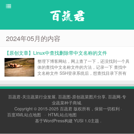
百蔬君
2024年05月的内容
【原创文章】Linux中查找删除带中文名称的文件
整理下博客网站，网上查了一下，还没找到一个具
体的查找中文名称文件的方法，记录一下 查找中
文名称文件 SSH登录系统后，想查找目录下所有
的带有中文名称的文件，我们使用find命令 以“复
件”为例，查找所有“复件”开头的文件 命令如下：
find /public_html -typ...
百蔬君-关注蔬菜行业发展.
百蔬图-原创蔬菜图片分享.
百蔬网-专
业蔬菜种子商城.
Copyright © 2015-2025
百蔬君
版权所有，保留一切权利 ·
百度XML站点地图
·
HTML站点地图
基于WordPress构建 YUSI 1.0主题 .