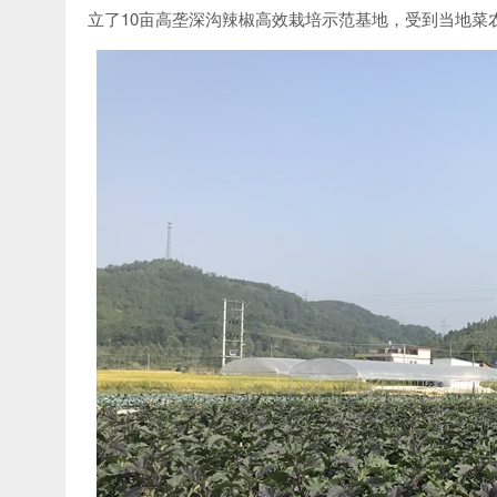
立了10亩高垄深沟辣椒高效栽培示范基地，受到当地菜