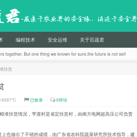
蔬君
-藏匿于农业界的安全猿，混迹于安全
术
编程技术
安全运维
关于百蔬君
s together. But one thing we known for sure,the future is not set!
准扶贫
贫
8397℃
已收录
0评论
的精准扶贫情况，亨渡村是省定扶贫村，由南方电网超高压公司负责
贫上也做出了不错的成绩，由广东省农科院蔬菜研究所技术指导，建