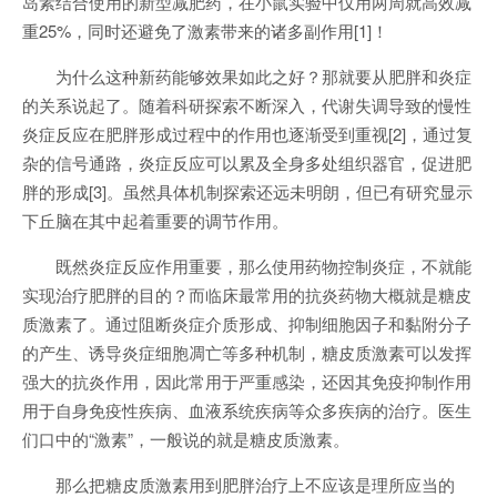
岛素结合使用的新型减肥药，在小鼠实验中仅用两周就高效减
重25%，同时还避免了激素带来的诸多副作用[1]！
为什么这种新药能够效果如此之好？那就要从肥胖和炎症
的关系说起了。随着科研探索不断深入，代谢失调导致的慢性
炎症反应在肥胖形成过程中的作用也逐渐受到重视[2]，通过复
杂的信号通路，炎症反应可以累及全身多处组织器官，促进肥
胖的形成[3]。虽然具体机制探索还远未明朗，但已有研究显示
下丘脑在其中起着重要的调节作用。
既然炎症反应作用重要，那么使用药物控制炎症，不就能
实现治疗肥胖的目的？而临床最常用的抗炎药物大概就是糖皮
质激素了。通过阻断炎症介质形成、抑制细胞因子和黏附分子
的产生、诱导炎症细胞凋亡等多种机制，糖皮质激素可以发挥
强大的抗炎作用，因此常用于严重感染，还因其免疫抑制作用
用于自身免疫性疾病、血液系统疾病等众多疾病的治疗。医生
们口中的“激素”，一般说的就是糖皮质激素。
那么把糖皮质激素用到肥胖治疗上不应该是理所应当的