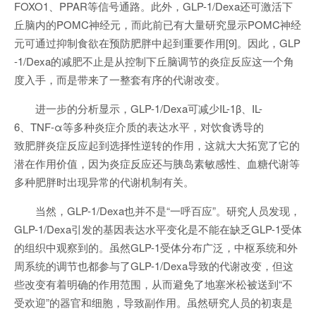
FOXO1、PPAR等信号通路。此外，GLP-1/Dexa还可激活下
丘脑内的POMC神经元，而此前已有大量研究显示POMC神经
元可通过抑制食欲在预防肥胖中起到重要作用[9]。因此，GLP
-1/Dexa的减肥不止是从控制下丘脑调节的炎症反应这一个角
度入手，而是带来了一整套有序的代谢改变。
进一步的分析显示，GLP-1/Dexa可减少IL-1β、IL-
6、TNF-α等多种炎症介质的表达水平，对饮食诱导的
致肥胖炎症反应起到选择性逆转的作用，这就大大拓宽了它的
潜在作用价值，因为炎症反应还与胰岛素敏感性、血糖代谢等
多种肥胖时出现异常的代谢机制有关。
当然，GLP-1/Dexa也并不是“一呼百应”。研究人员发现，
GLP-1/Dexa引发的基因表达水平变化是不能在缺乏GLP-1受体
的组织中观察到的。虽然GLP-1受体分布广泛，中枢系统和外
周系统的调节也都参与了GLP-1/Dexa导致的代谢改变，但这
些改变有着明确的作用范围，从而避免了地塞米松被送到“不
受欢迎”的器官和细胞，导致副作用。虽然研究人员的初衷是