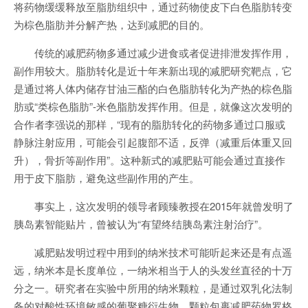
将药物缓缓释放至脂肪组织中，通过药物使皮下白色脂肪转变
为棕色脂肪并分解产热，达到减肥的目的。
传统的减肥药物多通过减少进食或者促进排泄发挥作用，
副作用较大。脂肪转化是近十年来新出现的减肥研究靶点，它
是通过将人体内储存甘油三酯的白色脂肪转化为产热的棕色脂
肪或“类棕色脂肪”-米色脂肪发挥作用。但是，就像这次发明的
合作者李强说的那样，“现有的脂肪转化的药物多通过口服或
静脉注射应用，可能会引起腹部不适，反弹（减重后体重又回
升），骨折等副作用”。这种新式的减肥贴可能会通过直接作
用于皮下脂肪，避免这些副作用的产生。
事实上，这次发明的领导者顾臻教授在2015年就曾发明了
胰岛素智能贴片，曾被认为“有望终结胰岛素注射治疗”。
减肥贴发明过程中用到的纳米技术可能听起来还是有点遥
远，纳米本是长度单位，一纳米相当于人的头发丝直径的十万
分之一。研究者在实验中所用的纳米颗粒，是通过双乳化法制
备的对酸性环境敏感的葡聚糖衍生物，颗粒包裹减肥药物罗格