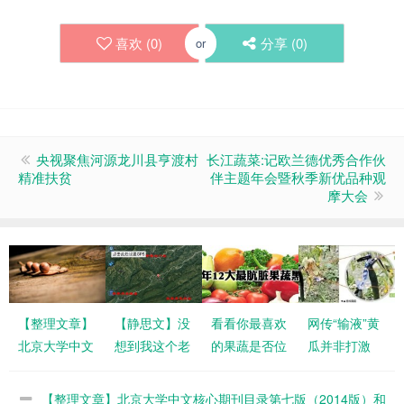
喜欢 (
0
)
分享 (
0
)
or
央视聚焦河源龙川县亨渡村
长江蔬菜:记欧兰德优秀合作伙
精准扶贫
伴主题年会暨秋季新优品种观
摩大会
【整理文章】
【静思文】没
看看你最喜欢
网传“输液”黄
北京大学中文
想到我这个老
的果蔬是否位
瓜并非打激
核心期刊目录
农科人也会喜
于2017年12
素，而是不靠
第七版
欢上家乡的杜
大最肮脏果蔬
谱的肥料广
【整理文章】北京大学中文核心期刊目录第七版（2014版）和