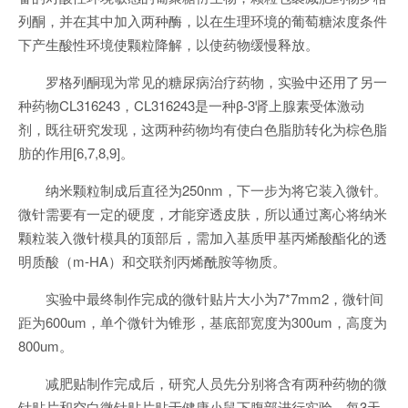
列酮，并在其中加入两种酶，以在生理环境的葡萄糖浓度条件
下产生酸性环境使颗粒降解，以使药物缓慢释放。
罗格列酮现为常见的糖尿病治疗药物，实验中还用了另一
种药物CL316243，CL316243是一种β-3肾上腺素受体激动
剂，既往研究发现，这两种药物均有使白色脂肪转化为棕色脂
肪的作用[6,7,8,9]。
纳米颗粒制成后直径为250nm，下一步为将它装入微针。
微针需要有一定的硬度，才能穿透皮肤，所以通过离心将纳米
颗粒装入微针模具的顶部后，需加入基质甲基丙烯酸酯化的透
明质酸（m-HA）和交联剂丙烯酰胺等物质。
实验中最终制作完成的微针贴片大小为7*7mm2，微针间
距为600um，单个微针为锥形，基底部宽度为300um，高度为
800um。
减肥贴制作完成后，研究人员先分别将含有两种药物的微
针贴片和空白微针贴片贴于健康小鼠下腹部进行实验，每3天