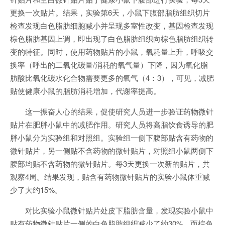
更换一次贴片。结果，实验第6天，小鼠下腹部脂肪组织切片
检查发现白色脂肪细胞减小并呈现多室性改变，基因检查发现
棕色脂肪基因上调，即出现了白色脂肪组织向棕色脂肪组织转
变的特征。同时，使用药物贴片的小鼠，氧耗量上升，呼吸交
换率（呼出的二氧化碳量/消耗的氧气量）下降，因为氧化脂
肪酸比氧化碳水化合物需要更多的氧气（4：3），可见，减肥
贴使健康小鼠的脂肪消耗增加，代谢率提高。
这一振奋人心的结果，促使研究人员进一步验证药物微针
贴片在肥胖小鼠中的减肥作用。研究人员将高脂饮食诱导的肥
胖小鼠分为实验组和对照组。实验组一侧下腹部贴含有药物的
微针贴片，另一侧贴不含药物的微针贴片，对照组小鼠两侧下
腹部均贴不含药物的微针贴片。每3天更换一次新的贴片，共
观察4周。结果发现，贴含有药物微针贴片的实验小鼠体重减
少了大约15%。
对比实验小鼠微针贴片处皮下脂肪含量，发现实验小鼠中
贴有药物微针贴片一侧的白色脂肪组织减少了约30%，而棕色