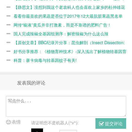
（2014版）
仲雄花茶
黑名单
告！
第八版本（2017版）
【静思文】没想到我这个老农科人也会喜欢上家乡的杜仲雄花
和第八版本
茶
看看你最喜欢的果蔬是否位于2017年12大最肮脏果蔬黑名单
（2017版）
网传“输液”黄瓜并非打激素，而是不靠谱的肥料广告！
国人完成辣椒全基因组测序：解密辣椒为什么这么辣
【原创文章】BBC纪录片分享：昆虫解剖（Insect Dissection:
How Insects Work）
好书分享推荐：《植物育种技术》-深入浅出了解植物转基因育
种
科普：寨卡病毒与转基因蚊子有关!
发表我的评论
表情
请证明您不是机器人(^v^):
提交评论