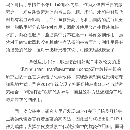
吗？可惜，事情并不像1+1=2那么简单。作为人体内重要的激
素之一，糖皮质激素对体内蛋白质、糖、脂肪、水和电解质代
谢都有着显著影响，可产生血糖升高、骨和肌肉内的蛋白质分
解、脂肪重新分布等多种作用，因此其使用会产生骨质疏松、
水肿、向心性肥胖（脂肪集中分布在躯干）等许多副作用，虽
然对于病情危重和没有其他治疗选择的患者而言，副作用是必
须接受的代价，但对于肥胖患者来说，可能就难以接受了。
单独应用不行，那么结合用药呢？本次论文的通
讯作者Brian Finan和Matthias Tschöp两位教授带领的
研究团队一直在探索借助化学载体，实现激素靶向送抵特定靶
细胞的方式，早在2012年就实现了将肠促胰岛素GLP-1与雌激
素结合，“精准打击”缓解代谢异常，而且这种方法还避免了雌
激素导致的副作用。
同一次实验中，研究人员还发现GLP-1在下丘脑及肝脏等
主要的代谢器官有着显著的高表达，因此当时就提出以GLP-1
作为载体，发挥糖皮质激素在代谢疾病中的抗炎作用[6]。而研