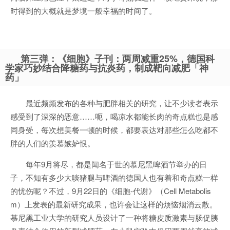
时得到的大概就是梦境一般幸福的时间了。
第三弹：《细胞》子刊：两周减重25%，德国科
学家巧妙结合降糖药与抗炎药，制成靶向减肥「神
药」
最近频频发布的各种与肥胖相关的研究，让不少读者表示
感受到了深深的恶意……呃，喝凉水都能长肉的奇点糕也是感
同身受，每次想美餐一顿的时候，都要表达对那些怎么吃都不
胖的人们的羡慕嫉妒恨。
每年9月将尽，都是闻名于世的慕尼黑啤酒节举办的日
子，不知有多少大啖猪腿与啤酒的德国人也有着和奇点糕一样
的忧伤呢？不过，9月22日的《细胞-代谢》（Cell Metabolis
m）上发表的最新研究成果，也许会让这样的烦恼烟消云散。
慕尼黑工业大学的研究人员设计了一种将糖皮质激素与肠促胰