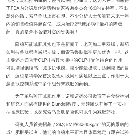
了FDA内分泌及代谢药物专家咨询委员会16:0的支持率，不出
意外的话，索马鲁肽上市在即。不少分析人士预测它未来十年
内的销售峰值将超百亿，成为治疗2型糖尿病中最好的降糖
药。真的是毫不吝惜对它的赞美啊！
降糖药能减肥其实也不是新闻了，老药如二甲双胍，新药
如利拉鲁肽都有减肥功效，而索马鲁肽似乎更加优秀一些。这
主要还是归功于GLP-1与其大脑中的GLP-1受体结合的作用，
可以增强饱腹感、减少饥饿感、减少能量摄取，达到减肥的目
的。这也是科学家首次发现可以同时满足以上三点，作用于大
脑食欲控制系统中多个组分来减肥的药物。
为了单独验证减肥作用，诺和诺德公司邀请了在食欲控制
和研究方面颇有建树的Blundell教授，带领团队开展了一项小
型临床试验，以探究索马鲁肽是否也可以作为减肥药物。
2
研究人员首先招募了28名BMI在30-45kg/m
的无糖尿病的
成年肥胖受试者，他们的血糖水平正常且体重稳定（即在试验