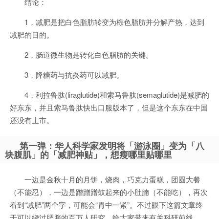
结论：
1，减肥是把白色脂肪转变为棕色脂肪并分解产热，达到
减肥的目的。
2，肠道微生物是转化白色脂肪的关键。
3，降糖药与抗炎药可以减肥。
4，利拉鲁肽(liraglutide)和索马鲁肽(semaglutide)是减肥的
好东东，并且索马鲁肽快出口服版本了，但是这个东东在中国
还没有上市。
第一弹：华人科学家发明将「游泳圈」变为「八
块腹肌」的「减肥神贴」，想瘦哪里贴哪里
一边是金秋十月的月饼，烧肉，巧克力蛋糕，团圆大餐
（不能忍），一边是蹭蹭蹭鼓起来的小肚腩（不能吃），再次
看到“减肥”两个字，可能会“胃中一紧”。不过眼下这篇文章终
于可以绕过肥胖的百万人研究，给大家带来有关科研前线