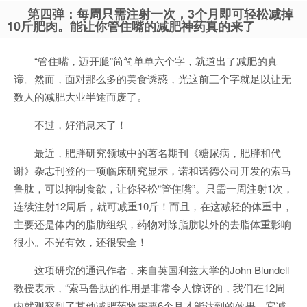
第四弹：每周只需注射一次，3个月即可轻松减掉
10斤肥肉。能让你管住嘴的减肥神药真的来了
“管住嘴，迈开腿”简简单单六个字，就道出了减肥的真
谛。然而，面对那么多的美食诱惑，光这前三个字就足以让无
数人的减肥大业半途而废了。
不过，好消息来了！
最近，肥胖研究领域中的著名期刊《糖尿病，肥胖和代
谢》杂志刊登的一项临床研究显示，诺和诺德公司开发的索马
鲁肽，可以抑制食欲，让你轻松“管住嘴”。只需一周注射1次，
连续注射12周后，就可减重10斤！而且，在这减轻的体重中，
主要还是体内的脂肪组织，药物对除脂肪以外的去脂体重影响
很小。不光有效，还很安全！
这项研究的通讯作者，来自英国利兹大学的John Blundell
教授表示，“索马鲁肽的作用是非常令人惊讶的，我们在12周
内就观察到了其他减肥药物需要6个月才能达到的效果。它减