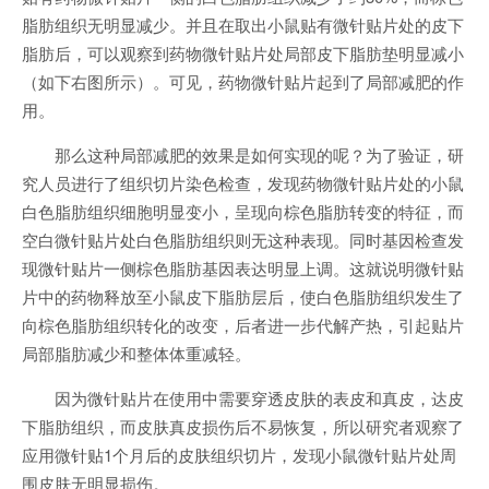
脂肪组织无明显减少。并且在取出小鼠贴有微针贴片处的皮下
脂肪后，可以观察到药物微针贴片处局部皮下脂肪垫明显减小
（如下右图所示）。可见，药物微针贴片起到了局部减肥的作
用。
那么这种局部减肥的效果是如何实现的呢？为了验证，研
究人员进行了组织切片染色检查，发现药物微针贴片处的小鼠
白色脂肪组织细胞明显变小，呈现向棕色脂肪转变的特征，而
空白微针贴片处白色脂肪组织则无这种表现。同时基因检查发
现微针贴片一侧棕色脂肪基因表达明显上调。这就说明微针贴
片中的药物释放至小鼠皮下脂肪层后，使白色脂肪组织发生了
向棕色脂肪组织转化的改变，后者进一步代解产热，引起贴片
局部脂肪减少和整体体重减轻。
因为微针贴片在使用中需要穿透皮肤的表皮和真皮，达皮
下脂肪组织，而皮肤真皮损伤后不易恢复，所以研究者观察了
应用微针贴1个月后的皮肤组织切片，发现小鼠微针贴片处周
围皮肤无明显损伤。