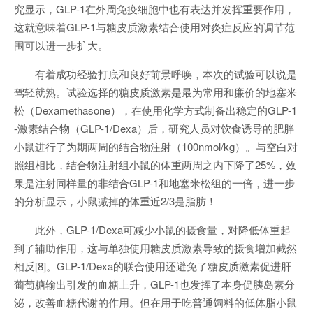
究显示，GLP-1在外周免疫细胞中也有表达并发挥重要作用，
这就意味着GLP-1与糖皮质激素结合使用对炎症反应的调节范
围可以进一步扩大。
有着成功经验打底和良好前景呼唤，本次的试验可以说是
驾轻就熟。试验选择的糖皮质激素是最为常用和廉价的地塞米
松（Dexamethasone），在使用化学方式制备出稳定的GLP-1
-激素结合物（GLP-1/Dexa）后，研究人员对饮食诱导的肥胖
小鼠进行了为期两周的结合物注射（100nmol/kg）。与空白对
照组相比，结合物注射组小鼠的体重两周之内下降了25%，效
果是注射同样量的非结合GLP-1和地塞米松组的一倍，进一步
的分析显示，小鼠减掉的体重近2/3是脂肪！
此外，GLP-1/Dexa可减少小鼠的摄食量，对降低体重起
到了辅助作用，这与单独使用糖皮质激素导致的摄食增加截然
相反[8]。GLP-1/Dexa的联合使用还避免了糖皮质激素促进肝
葡萄糖输出引发的血糖上升，GLP-1也发挥了本身促胰岛素分
泌，改善血糖代谢的作用。但在用于吃普通饲料的低体脂小鼠