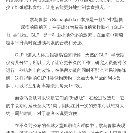
少了饥饿感和食欲，让患者能更好地控制饮食摄入。”
索马鲁肽（Semaglutide）本身是一款针对2型糖
尿病的降糖药，主要成分为胰高血糖素样肽-1（GLP-
1）类似物。GLP-1是一种由小肠分泌的激素，在血液中葡萄
糖水平升高时促进胰岛素的合成和分泌。
GLP-1进入人体后很容易被酶降解，天然的GLP-1半衰期
仅有几分钟，所以，为了让它更长久的工作，研究人员会对它
进行一些结构上的改造，在保留功能的同时不那么容易被酶降
解。这样得到的GLP-1类似物药物，比如大名鼎鼎的利拉鲁
肽，可以将注射频率减缓到每天1~2次。
而索马鲁肽可以说是它们的“升级版”，在经过改造后，它
的半衰期可延长至大约1周，因此注射一次的效果可以维持大
约一周的时间，对于患者来说更方便。
在不久前公布的全球大型III期临床试验中，索马鲁肽表现
优秀，既能控制血糖，还可以保护心血管，这为它在上周赢得