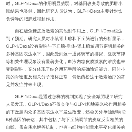
时，GLP-1/Dexa的作用明显减弱，对基因改变导致的肥胖小
鼠结果也类似，因此研究人员认为，GLP-1/Dexa主要针对饮
食诱导的肥胖过程起作用。
而在避免糖皮质激素的其他副作用上，GLP-1/Dexa也达
到了预期。研究人员对小鼠肾上腺和下丘脑进行的分析显示，
GLP-1/Dexa没有影响与下丘脑-垂体-肾上腺轴调节密切相关的
多种基因表达水平，因此受到这一通路调节的排尿、昼夜节律
等相关生理现象没有显著变化，血液内糖皮质激素的浓度也未
受到影响，充分体现了结合用药手段的精确输送能力。同时小
鼠的骨密度及相关分子指标正常，骨质疏松这个激素治疗的常
见并发症并未出现。
GLP-1/Dexa是通过怎样的机制实现了安全减肥呢？研究
人员发现，GLP-1/Dexa不仅会使与GLP-1和地塞米松作用相关
的下丘脑内众多基因表达水平发生改变，还会另外单独影响12
6种基因的表达，其中包括了与下丘脑调节的炎症反应相关的
自噬、蛋白质水解等机制，也有与细胞内能量水平变化相关的