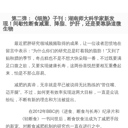
第二弹：《细胞》子刊：湖南师大科学家新发
现！间歇性断食减重、降脂、护肝，还是要靠肠道微
生物
最近肥胖研究领域频频取得的成果，让一位读者悲愤地在
留言中表示：“为什么你们的研究总是盯着我的脂肪！”又到了
贴秋膘的季节，奇点糕也不是不想大快朵颐一番，不过既要满
足口腹之欲，又要实现健康长寿，这两份喜悦想要相互重叠起
来，怕是不那么容易。
减肥的真谛，无非就是早已被说得无比熟练的“管住嘴、
迈开腿”。不过，如何更有效率实现这两大目标，一直是众说
纷纭，不断有新的理念和方法被提出。
在2012年BBC的《进食、断食与长寿》纪录片和
《轻断食》一书问世后，断食饮食法成为了减肥手段
的新宠。对断食减肥机制的研究也一直在进行之中。