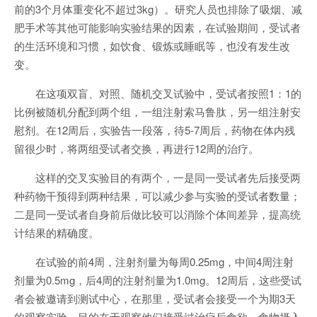
前的3个月体重变化不超过3kg）。研究人员也排除了吸烟、减
肥手术等其他可能影响实验结果的因素，在试验期间，受试者
的生活环境和习惯，如饮食、锻炼或睡眠等，也没有发生改
变。
在这项双盲、对照、随机交叉试验中，受试者按照1：1的
比例被随机分配到两个组，一组注射索马鲁肽，另一组注射安
慰剂。在12周后，实验告一段落，待5-7周后，药物在体内残
留很少时，将两组受试者交换，再进行12周的治疗。
这样的交叉实验目的有两个，一是同一受试者先后接受两
种药物干预得到两种结果，可以减少参与实验的受试者数量；
二是同一受试者自身前后做比较可以消除个体间差异，提高统
计结果的精确度。
在试验的前4周，注射剂量为每周0.25mg，中间4周注射
剂量为0.5mg，后4周的注射剂量为1.0mg。12周后，这些受试
者会被邀请到测试中心，在那里，受试者会接受一个为期3天
的观察实验，目的在于观察他们接受过治疗后食欲、食物摄入