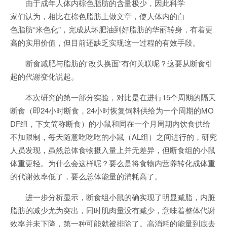
由于成年人体内棕色脂肪的含量极少，因此科学
家们认为，相比在棕色脂肪上做文章，使人体内的白
色脂肪“米色化”，完成从坏肥油到好脂肪的华丽转身，有着更
高的实用价值，但目前还缺乏实现这一过程的有效手段。
断食减肥与脂肪的“改头换面”有何关联呢？这要从断食引
起的代谢变化说起。
本次研究的第一部分实验，对比是在进行15个周期的隔天
断食（即24小时断食，24小时恢复饲料供给为一个周期的MO
DF组，下文简称断食）的小鼠和同在一个月周期内饮食供给
不加限制，每天随意吃吃吃的小鼠（AL组）之间进行的，研究
人员发现，虽然总体食物摄入量上并无差异，但断食组的小鼠
体重更轻。为什么会这样呢？要么是将食物内营养转化成体重
的代谢效率低了，要么总体能量的消耗高了。
进一步分析显示，断食组小鼠的确实现了明显减脂，内脏
脂肪的减少尤为突出，同时肌肉量没有减少，意味着整体代谢
效率并未下降，第一种可能就被排除了。高消耗的能量到底去