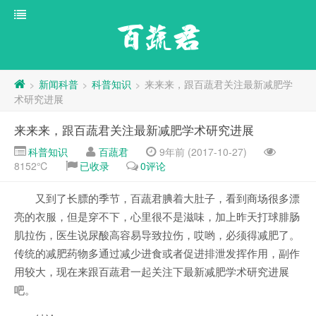
百蔬君
新闻科普
科普知识
来来来，跟百蔬君关注最新减肥学
>
>
>
术研究进展
来来来，跟百蔬君关注最新减肥学术研究进展
科普知识
百蔬君
9年前 (2017-10-27)
8152℃
已收录
0评论
又到了长膘的季节，百蔬君腆着大肚子，看到商场很多漂
亮的衣服，但是穿不下，心里很不是滋味，加上昨天打球腓肠
肌拉伤，医生说尿酸高容易导致拉伤，哎哟，必须得减肥了。
传统的减肥药物多通过减少进食或者促进排泄发挥作用，副作
用较大，现在来跟百蔬君一起关注下最新减肥学术研究进展
吧。