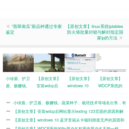
“翡翠南瓜”新品种通过专家
【原创文章】linux系统iptables
鉴定
防火墙批量封锁与解封指定国
家ip的方法
小绿盾、护卫
【原创文章】
【原创文章】
【原创文章】
盾、极赚钱、
安装wdcp后
windows 10
WDCP系统的
蔬菜种子、栽
网站显示
蓝牙音箱从卡
ftp用户名和系
培技术等域名
testing 123页
顿到彻底无声
统用户名不能
小绿盾、护卫盾、极赚钱、蔬菜种子、栽培技术等域名出售，有
出售，有想法
面的原因和解
的原因和解决
一样
想法请联系
【原创文章】安装wdcp后网站显示testing 123页面的原因和解
请联系
决办法
办法
决办法
【原创文章】windows 10 蓝牙音箱从卡顿到彻底无声的原因和
解决办法
【原创文章】WDCP系统的ftp用户名和系统用户名不能一样