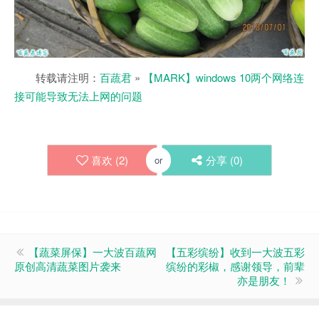
转载请注明：
百蔬君
»
【MARK】windows 10两个网络连
接可能导致无法上网的问题
喜欢 (
2
)
分享 (
0
)
or
【蔬菜屏保】一大波百蔬网
【五彩缤纷】收到一大波五彩
原创高清蔬菜图片袭来
缤纷的彩椒，感谢领导，前辈
亦是朋友！