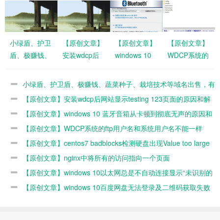
小绿盾、护卫
【原创文章】
【原创文章】
【原创文章】
盾、极赚钱、
安装wdcp后
windows 10
WDCP系统的
蔬菜种子、栽
网站显示
蓝牙音箱从卡
ftp用户名和系
培技术等域名
testing 123页
顿到彻底无声
统用户名不能
小绿盾、护卫盾、极赚钱、蔬菜种子、栽培技术等域名出售，有
出售，有想法
面的原因和解
的原因和解决
一样
想法请联系
【原创文章】安装wdcp后网站显示testing 123页面的原因和解
请联系
决办法
办法
决办法
【原创文章】windows 10 蓝牙音箱从卡顿到彻底无声的原因和
解决办法
【原创文章】WDCP系统的ftp用户名和系统用户名不能一样
【原创文章】centos7 badblocks检测硬盘出现Value too large
for defined data type错误的原因和解决办法
【原创文章】nginx中将所有的访问指向一个页面
【原创文章】windows 10以太网总是不自动连接显示“未识别的
网络”的解决办法
【原创文章】windows 10百度网盘无法登录及二维码获取失败
的原因