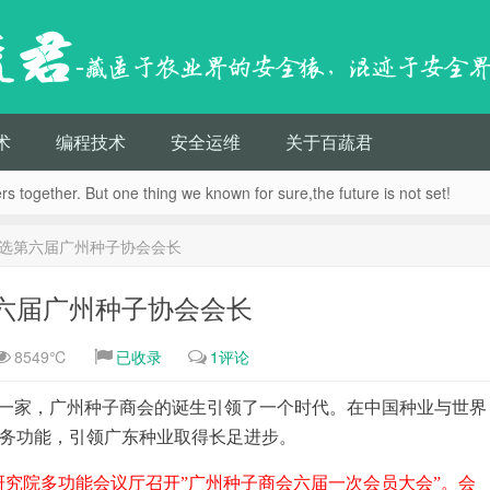
蔬君
-藏匿于农业界的安全猿，混迹于安全
术
编程技术
安全运维
关于百蔬君
s together. But one thing we known for sure,the future is not set!
选第六届广州种子协会会长
六届广州种子协会会长
8549℃
已收录
1评论
一家，广州种子商会的诞生引领了一个时代。在中国种业与世界
务功能，引领广东种业取得长足进步。
究院多功能会议厅召开”广州种子商会六届一次会员大会”。会