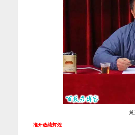
第
推开放续辉煌