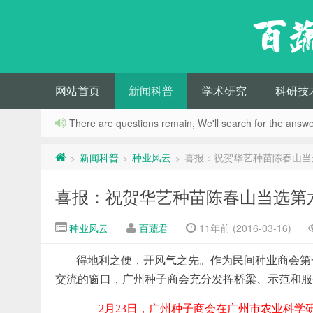
百
网站首页
新闻科普
学术研究
科研技
There are questions remain, We'll search for the answer
新闻科普
种业风云
喜报：祝贺华艺种苗陈春山当
>
>
>
喜报：祝贺华艺种苗陈春山当选第
种业风云
百蔬君
11年前 (2016-03-16)
得地利之便，开风气之先。作为民间种业商会第
交流的窗口，广州种子商会充分发挥桥梁、示范和服
2月23日，广州种子商会在广州市农业科学研