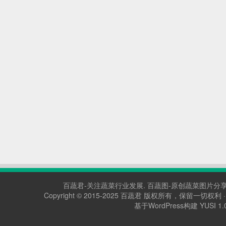
百蔬君-关注蔬菜行业发展.
百蔬图-原创蔬菜图片分享
Copyright © 2015-2025
百蔬君
版权所有，保留一切权利 
基于WordPress构建 YUSI 1.