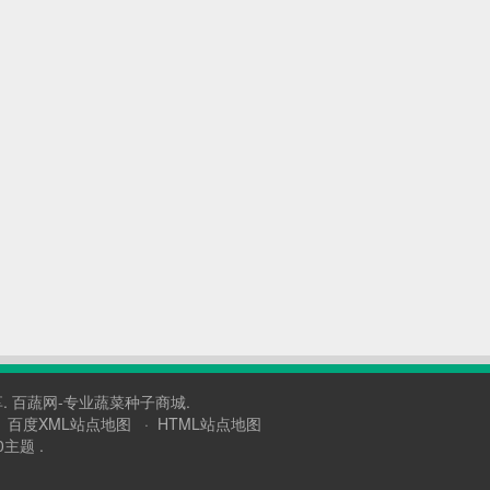
.
百蔬网-专业蔬菜种子商城.
·
百度XML站点地图
·
HTML站点地图
0主题 .