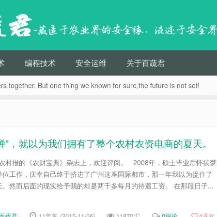
蔬君
-藏匿于农业界的安全猿，混迹于安全
术
编程技术
安全运维
关于百蔬君
s together. But one thing we known for sure,the future is not set!
蝉”，就以为我们拥有了整个农村农资电商的夏天。
村报的《农财宝典》杂志上，欢迎评阅。 2008年，硕士毕业后怀揣梦
单位工作，庆幸自己终于挤进了广州这座国际都市，那一年我以为捉住了
。然而后面的现实给予我的却是两千多每月的待遇工资。 在那段日子...
百蔬君
11年前 (2015-11-06)
11870℃
0评论
4
喜欢