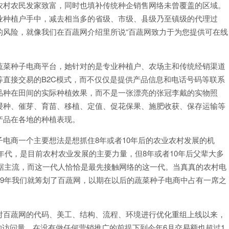
农村农民发家致富，同时也填补传统种企销售网络未曾覆盖的区域。
业种植户手中，减去相当多的省级、市级、县级乃至镇级的代理过
的风险，就像我们在百蔬网介绍里所说“百蔬网致力于为您提供可在线
蔬菜种子电商平台，她针对的是专业种植户、农场主和传统经销渠道
直接交易的B2C模式，而不仅仅是提供产品信息和电话号码等联系
品种在田间的实际种植效果，而不是一张漂亮的张冠李戴的实物照
浸种、催芽、育苗、移植、定值、促花保果、施肥收获、保存运输等
产品在各地的种植表现。
电商一个主要想法是想抓住8年或者10年后的农业农村发展的机
0年代，是目前农村农业发展的主要力量，但8年或者10年后父辈大多
占据主流，而这一代人恰恰是最先接触网络的这一代。当真真的农村电
09年我们就筹划了百蔬网，以期在以后的蔬菜种子电商中占有一席之
对百蔬网的代码、美工、结构、流程、环境进行优化重组上线以来，
p的访问量，在没有做任何营销推广的前提下到今年6月交易额也超过1