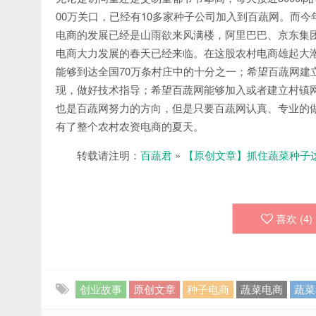
00万关口，已经有10多家种子公司加入到百蔬网。而
电商的发展已经是山雨欲来风满楼，阿里巴巴、京东集
电商大力发展的春天已经来临。在这股农村电商雄起大潮
能够到达全国70万条村庄中的十分之一；希望百蔬网建
现，做好技术指导；希望百蔬网能够加入或者建立村镇
也是百蔬网努力的方向，但是只要百蔬网认真、专业的做
有了整个农村农资电商的夏天。
转载请注明：
百蔬君
»
【原创文章】抓住蔬菜种子
喜欢 (
4
)
创业故事
原创文章
种子电商
蔬菜电商
蔬菜