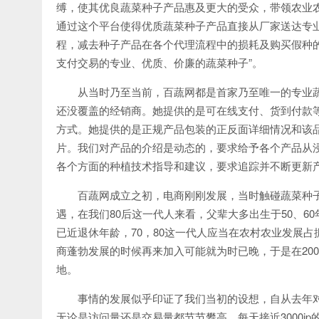
缚，使其优良蔬菜种子产品惠及更大的受众，带领农业
通过这个平台使得优质蔬菜种子产品直接从厂家送达专
程，减去种子产品在各个代理流程中的损耗及购买假种
支付交易的专业、优质、价廉的蔬菜种子”。
从当时乃至当前，百蔬网都是首家乃至唯一的专业
还没覆盖的经销商。她提供的是可在线支付、货到付款等
方式。她提供的是正规产品包装的正反面详细情况和该
片。我们对产品的介绍是动态的，要求给予各个产品从
各个方面的种植技术指导和建议，要求追踪并不断更新
百蔬网成立之初，电商刚刚发展，当时触碰蔬菜种子
遇，在我们80后这一代人来看，父辈大多出生于50、6
已近退休年龄，70，80这一代人应当在农村农业发展
商蓬勃发展的时候再来加入可能就为时已晚，于是在20
地。
事情的发展似乎印证了我们当初的设想，自从去年
无论是访问量还是交易量都节节攀高，每天接近3000i