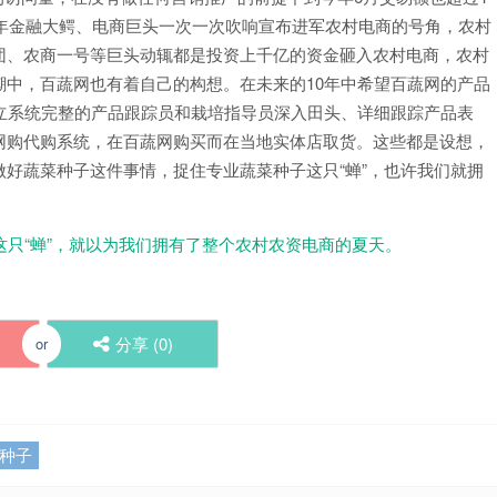
今年金融大鳄、电商巨头一次一次吹响宣布进军农村电商的号角，农村
团、农商一号等巨头动辄都是投资上千亿的资金砸入农村电商，农村
中，百蔬网也有着自己的构想。在未来的10年中希望百蔬网的产品
立系统完整的产品跟踪员和栽培指导员深入田头、详细跟踪产品表
网购代购系统，在百蔬网购买而在当地实体店取货。这些都是设想，
好蔬菜种子这件事情，捉住专业蔬菜种子这只“蝉”，也许我们就拥
这只“蝉”，就以为我们拥有了整个农村农资电商的夏天。
分享 (
0
)
or
种子