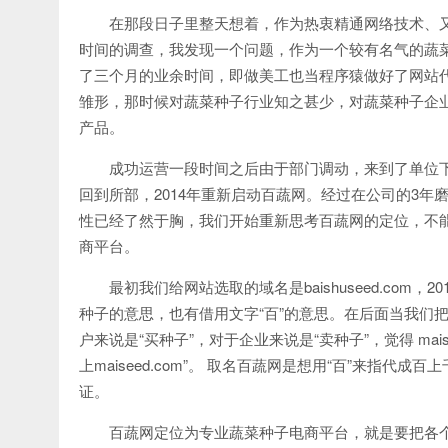
在那段日子里整天想着，作为热衷精通网络技术、
时间的调查，我发现一个问题，作为一个较有名气的蔬
了三个月的业余时间，即做美工也当程序猿做好了网站
雏形，那时候对蔬菜种子行业知之甚少，对蔬菜种子企
产品。
成功运营一段时间之后由于部门调动，来到了单位下
回到所部，2014年重新启动百蔬网。经过在公司的3
性已经了然于胸，我们开始重新思考百蔬网的定位，不
商平台。
最初我们给网站选取的域名是baishuseed.com，20
种子的意思，也有借用文字“百”的意思。在后面当我们
户来说是“买种子”，对于企业来说是“卖种子”，觉得 ma
上maiseed.com”。 取名百蔬网是想用“百”来指
证。
百蔬网定位为专业蔬菜种子电商平台，就是要把各