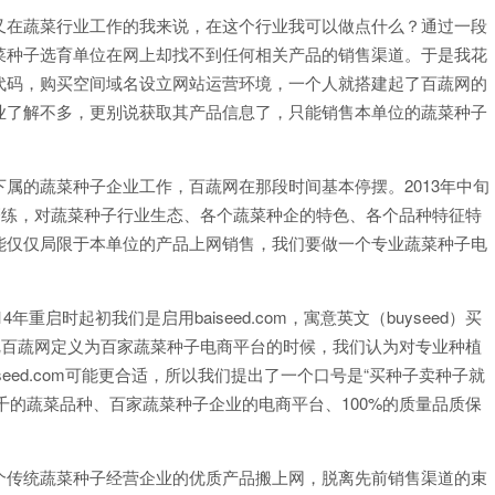
又在蔬菜行业工作的我来说，在这个行业我可以做点什么？通过一段
菜种子选育单位在网上却找不到任何相关产品的销售渠道。于是我花
代码，购买空间域名设立网站运营环境，一个人就搭建起了百蔬网的
业了解不多，更别说获取其产品信息了，只能销售本单位的蔬菜种子
属的蔬菜种子企业工作，百蔬网在那段时间基本停摆。2013年中旬
年磨练，对蔬菜种子行业生态、各个蔬菜种企的特色、各个品种特征特
能仅仅局限于本单位的产品上网销售，我们要做一个专业蔬菜种子电
14年重启时起初我们是启用baiseed.com，寓意英文（buyseed）买
把百蔬网定义为百家蔬菜种子电商平台的时候，我们认为对专业种植
iseed.com可能更合适，所以我们提出了一个口号是“买种子卖种子就
代成百上千的蔬菜品种、百家蔬菜种子企业的电商平台、100%的质量品质保
个传统蔬菜种子经营企业的优质产品搬上网，脱离先前销售渠道的束