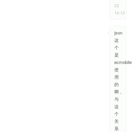
22
14:12
json
这
个
是
ecmobile
使
用
的
啊，
与
这
个
关
系