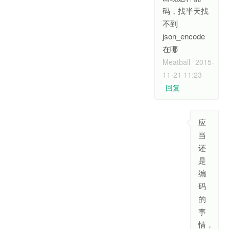
码，找半天找
不到
json_encode
在哪
Meatball
2015-
11-21 11:23
回复
应
当
还
是
编
码
的
事
情，