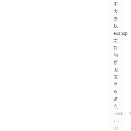
不
大，
去
找
ecshop
文
件
的
原
因
应
当
靠
谱
点
baishu
2
11-
22