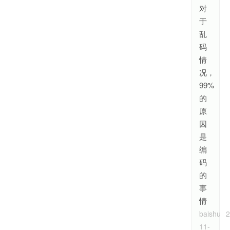
对
于
乱
码
情
况，
99%
的
原
因
是
编
码
的
事
情
baishu
2
11-