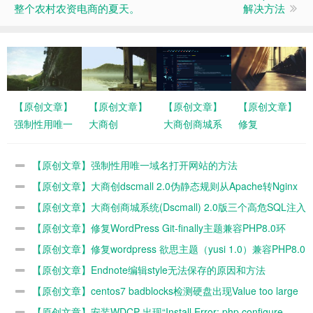
整个农村农资电商的夏天。
解决方法
【原创文章】
【原创文章】
【原创文章】
【原创文章】
强制性用唯一
大商创
大商创商城系
修复
域名打开网站
dscmall 2.0伪
统(Dscmall)
WordPress
的方法
静态规则从
2.0版三个高
Git-finally主题
【原创文章】强制性用唯一域名打开网站的方法
Apache转
危SQL注入漏
兼容PHP8.0
【原创文章】大商创dscmall 2.0伪静态规则从Apache转Nginx
Nginx的方法
洞修复
环境
的方法
【原创文章】大商创商城系统(Dscmall) 2.0版三个高危SQL注入
漏洞修复
【原创文章】修复WordPress Git-finally主题兼容PHP8.0环
境
【原创文章】修复wordpress 欲思主题（yusi 1.0）兼容PHP8.0
环境
【原创文章】Endnote编辑style无法保存的原因和方法
【原创文章】centos7 badblocks检测硬盘出现Value too large
for defined data type错误的原因和解决办法
【原创文章】安装WDCP 出现“Install Error: php configure