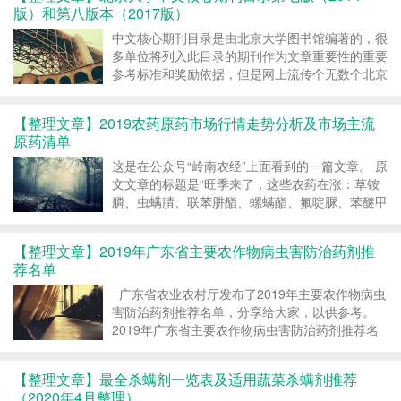
版）和第八版本（2017版）
中文核心期刊目录是由北京大学图书馆编著的，很
多单位将列入此目录的期刊作为文章重要性的重要
参考标准和奖励依据，但是网上流传个无数个北京
大学中文核心期刊目录版本，让人头晕脑胀，不知
道该发表在哪一个期刊才是核心期刊，百度查询了
【整理文章】2019农药原药市场行情走势分析及市场主流
一下相关信息。《中文核心期刊要目总览》已经由
原药清单
北京大学出版社出...
这是在公众号“岭南农经”上面看到的一篇文章。 原
文文章的标题是“旺季来了，这些农药在涨：草铵
膦、虫螨腈、联苯肼酯、螺螨酯、氟啶脲、苯醚甲
环唑”，链接是https://mp.weixin.qq.com/s?
__biz=MzI2Mzc5NjQ5MA==&mid=2247492...
【整理文章】2019年广东省主要农作物病虫害防治药剂推
荐名单
广东省农业农村厅发布了2019年主要农作物病虫
害防治药剂推荐名单，分享给大家，以供参考。
2019年广东省主要农作物病虫害防治药剂推荐名
单 作物 防治对象 推荐药剂 水稻 稻飞虱 三氟苯嘧
啶、氟啶虫胺腈、呋虫胺、噻嗪酮、吡蚜酮 稻纵
【整理文章】最全杀螨剂一览表及适用蔬菜杀螨剂推荐
卷叶螟 氯虫苯甲酰胺...
（2020年4月整理）