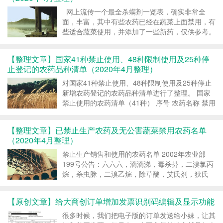
网上流传一个最全杀螨剂一览表，确实非常全
面，丰富，其中有些农药已经在蔬菜上面禁用，有
些适合蔬菜使用，并添加了一些新药，仅供参考。
类别 名称 对象 持效期 感温性 优点 缺点 蔬菜
栽培是否推荐 植物源矿物源杀螨剂 石硫合剂 红
【整理文章】国家41种禁止使用、48种限制使用及25种停
蜘...
止登记的农药品种清单（2020年4月整理）
对国家41种禁止使用、48种限制使用及25种停止
新增农药登记的农药品种清单进行了整理。 国家
禁止使用的农药清单（41种） 序号 农药名称 禁用
原因 禁用范围 撤销登记日期 禁止销售使用日期
公告 1 六六六 八八八 持久有机污染物 国家明令
【整理文章】已禁止生产农药及无公害蔬菜禁用农药名单
禁止使用 17...
（2020年4月整理）
禁止生产销售和使用的农药名单 2002年农业部
199号公告：六六六，滴滴涕，毒杀芬，二溴氯丙
烷，杀虫脒，二溴乙烷，除草醚，艾氏剂，狄氏
剂，汞制剂，砷、铅类，敌枯双，氟乙酰胺，甘
氟，毒鼠强，氟乙酸钠，毒鼠硅 2008年六部委1
【原创文章】给大商创订单增加发票识别码编辑及显示功能
号公告：甲胺磷，对硫磷(1605)，甲基对硫磷(甲
基1...
很多时候，我们把电子版的订单发送给小妹，让其