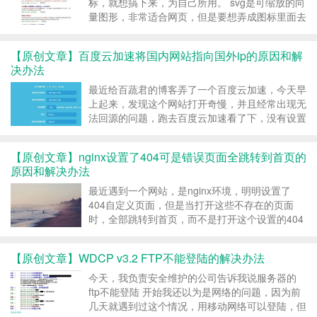
标，就想搞下来，为自己所用。 svg是可缩放的向
量图形，非常适合网页，但是要想弄成图标里面去
就要转成像素图标。刚开始一顿搜索，在线转png
的网站倒是不少。 用了一下，很多问题，有些就
【原创文章】百度云加速将国内网站指向国外ip的原因和解
根本不能转成png，空白的，有的可以，但是转成
决办法
的pn...
最近给百蔬君的博客弄了一个百度云加速，今天早
上起来，发现这个网站打开奇慢，并且经常出现无
法回源的问题，跑去百度云加速看了下，没有设置
限制解析到国外节点这样的设置，一阵猛烈的操作
没有找到什么问题，差点砸鼠标了。 打开cmd，
【原创文章】nginx设置了404可是错误页面全跳转到首页的
ping了一下baishujun.com，发现竟然掉包严重...
原因和解决办法
最近遇到一个网站，是nginx环境，明明设置了
404自定义页面，但是当打开这些不存在的页面
时，全部跳转到首页，而不是打开这个设置的404
页面。 我看网上也有很多人遇到这个问题，今天
我就把这个原因说说。 有这个问题的网站nginx配
【原创文章】WDCP v3.2 FTP不能登陆的解决办法
置文件中都有这么几个句子 loc...
今天，我负责安全维护的公司告诉我说服务器的
ftp不能登陆 开始我还以为是网络的问题，因为前
几天就遇到过这个情况，用移动网络可以登陆，但