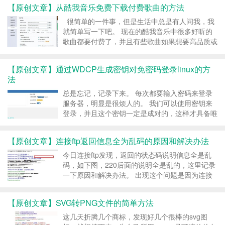
【原创文章】从酷我音乐免费下载付费歌曲的方法
要做的事情，丢下手中的事情，好好追了一下。
最开始我...
很简单的一件事，但是生活中总是有人问我，我
就简单写一下吧。 现在的酷我音乐中很多好听的
歌曲都要付费了，并且有些歌曲如果想要高品质或
者无损品质的歌曲也要收费，对于习惯了免费的我
们，这就很烦了。其实这些付费歌曲都是可以免费
【原创文章】通过WDCP生成密钥对免密码登录linux的方
拿到的。 能够免费下载收费歌曲的主要问题在于
法
酷我...
总是忘记，记录下来。 每次都要输入密码来登录
服务器，明显是很烦人的。 我们可以使用密钥来
登录，并且这个密钥一定是成对的，这样才具备唯
一性的条件。为了免去手动上传公钥等麻烦，
wdcp后台是有提供这个方便的，就是生成公钥，
【原创文章】连接ftp返回信息全为乱码的原因和解决办法
然后下载这个文件，基于这个公钥转换成你的私
钥，再利用这个私钥就...
今日连接ftp发现，返回的状态码说明信息全是乱
码，如下图，220后面的说明全是乱的，这里记录
一下原因和解决办法。 出现这个问题是因为连接
名称的编码设置不正确造成的。 一般默认的档案
名称编码都是自动，如图 其实这个自动一般就是
【原创文章】SVG转PNG文件的简单方法
UTF-8，所以乱码，我们要把这个设置为ASCII
就...
这几天折腾几个商标，发现好几个很棒的svg图