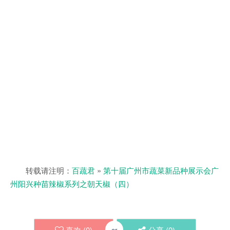
转载请注明：
百蔬君
»
第十届广州市蔬菜新品种展示会广
州阳兴种苗辣椒系列之朝天椒（四）
喜欢 (
0
)
分享 (
0
)
or