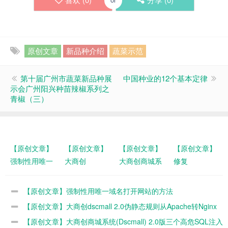
原创文章
新品种介绍
蔬菜示范
第十届广州市蔬菜新品种展
中国种业的12个基本定律
示会广州阳兴种苗辣椒系列之
青椒（三）
【原创文章】
【原创文章】
【原创文章】
【原创文章】
强制性用唯一
大商创
大商创商城系
修复
域名打开网站
dscmall 2.0伪
统(Dscmall)
WordPress
的方法
静态规则从
2.0版三个高
Git-finally主题
【原创文章】强制性用唯一域名打开网站的方法
Apache转
危SQL注入漏
兼容PHP8.0
【原创文章】大商创dscmall 2.0伪静态规则从Apache转Nginx
Nginx的方法
洞修复
环境
的方法
【原创文章】大商创商城系统(Dscmall) 2.0版三个高危SQL注入