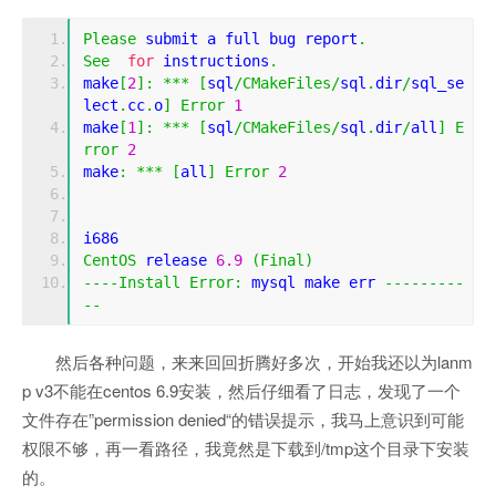
Please
 submit a full bug report
.
See
for
 instructions
.
make
[
2
]:
***
[
sql
/
CMakeFiles
/
sql
.
dir
/
sql_se
lect
.
cc
.
o
]
Error
1
make
[
1
]:
***
[
sql
/
CMakeFiles
/
sql
.
dir
/
all
]
E
rror
2
make
:
***
[
all
]
Error
2
i686
CentOS
 release 
6.9
(
Final
)
----
Install
Error
:
 mysql make err 
---------
--
然后各种问题，来来回回折腾好多次，开始我还以为lanm
p v3不能在centos 6.9安装，然后仔细看了日志，发现了一个
文件存在”permission denied“的错误提示，我马上意识到可能
权限不够，再一看路径，我竟然是下载到/tmp这个目录下安装
的。