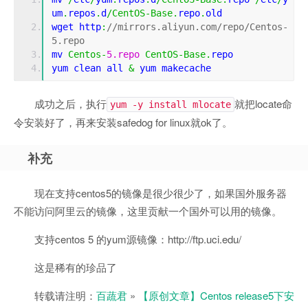
um
.
repos
.
d
/
CentOS
-
Base
.
repo
.
old
wget http
:
//mirrors.aliyun.com/repo/Centos-
5.repo
mv 
Centos
-
5.repo
CentOS
-
Base
.
repo  
yum clean all 
&
 yum makecache
成功之后，执行
就把locate命
yum -y install mlocate
令安装好了，再来安装safedog for linux就ok了。
补充
现在支持centos5的镜像是很少很少了，如果国外服务器
不能访问阿里云的镜像，这里贡献一个国外可以用的镜像。
支持centos 5 的yum源镜像：http://ftp.uci.edu/
这是稀有的珍品了
转载请注明：
百蔬君
»
【原创文章】Centos release5下安