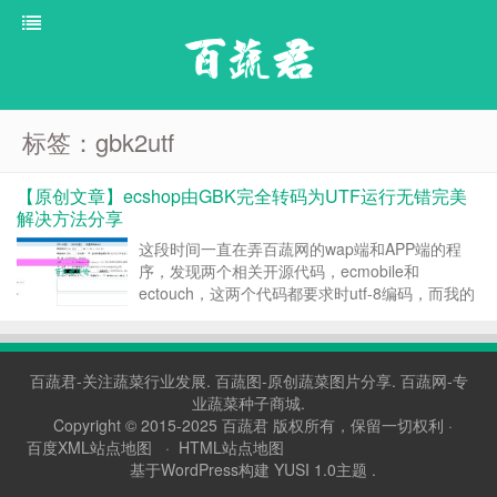
百蔬君
标签：gbk2utf
【原创文章】ecshop由GBK完全转码为UTF运行无错完美
解决方法分享
这段时间一直在弄百蔬网的wap端和APP端的程
序，发现两个相关开源代码，ecmobile和
ectouch，这两个代码都要求时utf-8编码，而我的
网站是gbk编码的，于是决定干脆来一个彻底的，
全站ecshop有gbk转码为utf8。虽然一直知道怎么
去弄，但是还是担心会出现一些问题...
百蔬君-关注蔬菜行业发展.
百蔬图-原创蔬菜图片分享.
百蔬网-专
业蔬菜种子商城.
Copyright © 2015-2025
百蔬君
版权所有，保留一切权利 ·
百度XML站点地图
·
HTML站点地图
基于WordPress构建 YUSI 1.0主题 .