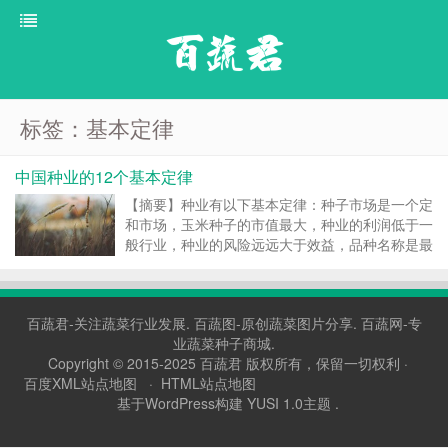
百蔬君
标签：基本定律
中国种业的12个基本定律
【摘要】种业有以下基本定律：种子市场是一个定
和市场，玉米种子的市值最大，种业的利润低于一
般行业，种业的风险远远大于效益，品种名称是最
重要的品牌，公司育种是找死、不育种是等死，种
业公司都是撑死的，大品种都出自小育种家，大品
种是新遗传资源和新育种技术结合的产物或者由种
百蔬君-关注蔬菜行业发展.
百蔬图-原创蔬菜图片分享.
百蔬网-专
植方式重大变革...
业蔬菜种子商城.
Copyright © 2015-2025
百蔬君
版权所有，保留一切权利 ·
百度XML站点地图
·
HTML站点地图
基于WordPress构建 YUSI 1.0主题 .