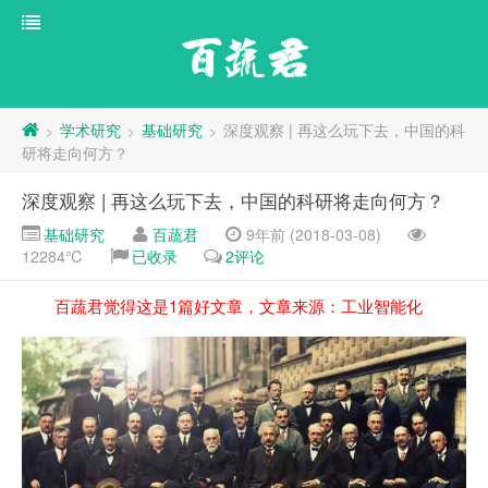
百蔬君
学术研究
基础研究
深度观察 | 再这么玩下去，中国的科
>
>
>
研将走向何方？
深度观察 | 再这么玩下去，中国的科研将走向何方？
基础研究
百蔬君
9年前 (2018-03-08)
12284℃
已收录
2评论
百蔬君觉得这是1篇好文章，文章来源：工业智能化