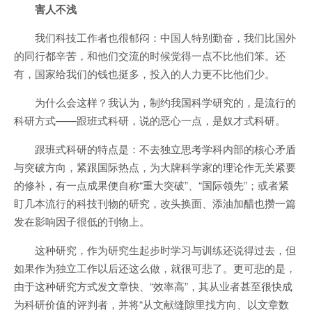
害人不浅
我们科技工作者也很郁闷：中国人特别勤奋，我们比国外
的同行都辛苦，和他们交流的时候觉得一点不比他们笨。还
有，国家给我们的钱也挺多，投入的人力更不比他们少。
为什么会这样？我认为，制约我国科学研究的，是流行的
科研方式——跟班式科研，说的恶心一点，是奴才式科研。
跟班式科研的特点是：不去独立思考学科内部的核心矛盾
与突破方向，紧跟国际热点，为大牌科学家的理论作无关紧要
的修补，有一点成果便自称“重大突破”、“国际领先”；或者紧
盯几本流行的科技刊物的研究，改头换面、添油加醋也攒一篇
发在影响因子很低的刊物上。
这种研究，作为研究生起步时学习与训练还说得过去，但
如果作为独立工作以后还这么做，就很可悲了。更可悲的是，
由于这种研究方式发文章快、“效率高”，其从业者甚至很快成
为科研价值的评判者，并将“从文献缝隙里找方向、以文章数