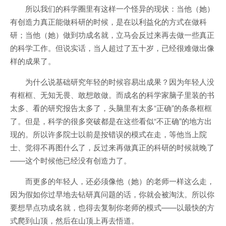
所以我们的科学圈里有这样一个怪异的现状：当他（她）
有创造力真正能做科研的时候，是在以利益化的方式在做科
研；当他（她）做到功成名就，立马会反过来再去做一些真正
的科学工作。但说实话，当人超过了五十岁，已经很难做出像
样的成果了。
为什么说基础研究年轻的时候容易出成果？因为年轻人没
有框框、无知无畏、敢想敢做。而成名的科学家脑子里装的书
太多、看的研究报告太多了，头脑里有太多“正确”的条条框框
了。但是，科学的很多突破都是在这些看似“不正确”的地方出
现的。所以许多院士以前是按错误的模式在走，等他当上院
士、觉得不再图什么了，反过来再做真正的科研的时候就晚了
——这个时候他已经没有创造力了。
而更多的年轻人，还必须像他（她）的老师一样这么走，
因为假如你过早地去钻研真问题的话，你就会被淘汰。所以你
要想早点功成名就，也得去复制你老师的模式——以最快的方
式爬到山顶，然后在山顶上再去悟道。