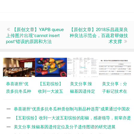
【原创文章】YAPB queue
【原创文章】2018乐昌蔬菜良
上传图片出现“cannot insert
种良法示范会，百蔬君帮做技
post“错误的原因和方法
术支撑
恭喜谢所“优
【五彩缤纷】
美文分享:辣
美文分享：分
质多抗冬瓜种
收到一大波五
椒基因遗传定
子标记技术在
质创制与新品
彩缤纷的彩
位及分子遗传
辣椒研究中的
种选育”成果
椒，感谢领
图谱的研究进
应用进展
恭喜谢所“优质多抗冬瓜种质创制与新品种选育”成果通过中国农
通过中国农学
导，前辈亦是
展
学会评价
【五彩缤纷】收到一大波五彩缤纷的彩椒，感谢领导，前辈亦是
会评价
朋友！
朋友！
美文分享:辣椒基因遗传定位及分子遗传图谱的研究进展