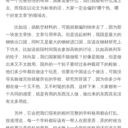
有一个完整合理的布局，国家需要什么，我们就能有什么顶上
去。而现在以论文为标准的话，大家一定会偏到“哪个热、哪
个好发文章”的领域去。
比如说，搞航空材料的，可能就都偏到纳米去了，因为那
一块发文章快、文章引用率高。但是说起材料，我国是最大的
钢铁出口国，同时又是最大的钢材进口国，应该在钢材研究上
下功夫。比如说前段时间我去参加高铁的讨论，比如高铁列车
的轮子、转向架，我们国家能不能做呢？好像是能做，但是做
出来又不太敢用。国外的一个轮子要经过各种载荷下的检验，
他们多少年都在做这个玩意。但要在中国这么个做法，可能没
等实验做完你就被所在的学校、研究所辞退了，因为你多少年
都在做一个又不热、又不时髦的东西。这样下来，大家都有一
个共同的感受，就是有用的东西没人做，做出来的东西其实没
有太多用处。
另外，它会把我们现有的相对完整的学科格局都会打乱。
按道理说，每一个学科都应该有一帮人在那里弄，弄的时候当
然也要注意学科的更新，但大致上一个学科的格局还应该在那