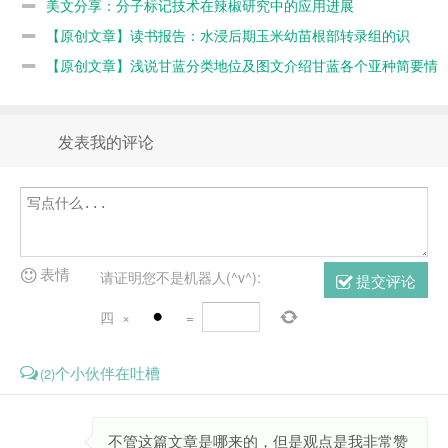
美文分享：分子标记技术在辣椒研究中的应用进展
【原创文章】读书报告：水浸后期玉米幼苗根部转录组的识
别
【原创文章】浅说甘蓝分类地位及图文介绍甘蓝各个亚种简要情
况
发表我的评论
表情
请证明您不是机器人(^v^):
提交评论
四
×
=
个小伙伴在吐槽
(2)
不管这篇文章是哪来的，但是观点是我非常赞