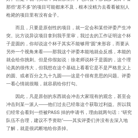
那些“差不多”的项目可能都来不及，根本没精力去看看被别人
枪毙的项目里有没有金子。
而且，只要是原创性的项目，就一定会和某些评委产生冲
突。比方说异议项目拿到我手里审，我过去的工作证明这个杯
子是圆的，你却说这个杯子其实不能够用“圆”来形容，而要从
另外一个视角来看——那我这个评委本能地就会反感，本能的
就会给你挑刺。但是你假如说：徐老师说杯子是圆的，这个理
论真的很伟大，但我想在这个基础上看看它是不是严格意义上
的圆、或者百分之九十九圆——这是个很有意思的问题。评委
一看心情就很顺，就容易给你打勾。
因此，凡是原创的东西就会冲击大家现有的观念，甚至会
冲击到某一派人——他们过去已经靠这个获取过利益。所以我
们经常会看到一些被PASS 掉的申请书，理由就两句话：“研究
队伍不合理，建议不予资助”——其实评委们并没有去深入地
了解，就是很武断地给你弄掉。