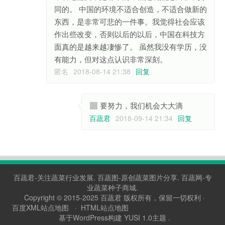
同的。 中国的环境不适合创造，不适合做新的
东西，是非常可悲的一件事。我觉得社会应该
作出些改变，否则以后的以后，中国在科技方
面真的是越来越凄惨了。 虽然我没有学历，没
有能力，但对这点认识非常深刻。
匿名
2018-08-14 21:38
回复
要努力，我们机会大大滴
百蔬君
2018-09-14 21:34
回复
百蔬君-关注蔬菜行业发展.
百蔬图-原创蔬菜图片分享.
百蔬网-专
业蔬菜种子商城.
Copyright © 2015-2025
百蔬君
版权所有，保留一切权利 ·
百度XML站点地图
·
HTML站点地图
基于WordPress构建 YUSI 1.0主题 .