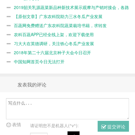
会，各路大咖
2019韶关乳源蔬菜新品种新技术展示观摩与产销对接会，各路
数百人参加会
大咖数百人参加会议
【原创文章】广东农科院助力三水冬瓜产业发展
议
百蔬网免费赠送广东农科院蔬菜栽培书籍，求转发
农科百蔬APP已经全线上架，欢迎下载使用
习大大在英德调研，关注铁心冬瓜产业发展
2018年第二十六届北京种子大会今日召开
中国知网首页今日无法打开
发表我的评论
表情
请证明您不是机器人(^v^):
提交评论