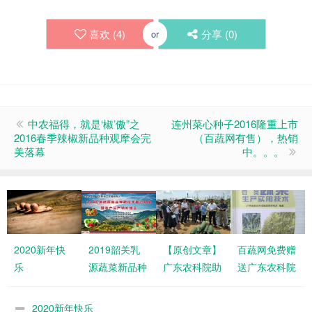
喜欢 (
4
)
分享 (
0
)
or
中农福得，就是‘椒’傲”之
连州菜心种子2016隆重上市
2016春季辣椒新品种观摩会完
（百蔬网有售），热销
美落幕
中。。。
2020新年快
2019韶关乳
【原创文章】
百蔬网免费赠
乐
源蔬菜新品种
广东农科院助
送广东农科院
新技术展示观
力三水冬瓜产
蔬菜栽培书
摩与产销对接
业发展
籍，求转发
2020新年快乐