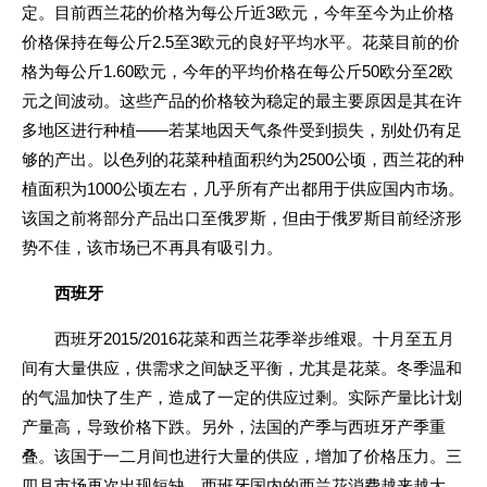
3
定。目前西兰花的价格为每公斤近
欧元，今年至今为止价格
2.5
3
价格保持在每公斤
至
欧元的良好平均水平。花菜目前的价
1.60
50
2
格为每公斤
欧元，今年的平均价格在每公斤
欧分至
欧
元之间波动。这些产品的价格较为稳定的最主要原因是其在许
——
多地区进行种植
若某地因天气条件受到损失，别处仍有足
2500
够的产出。以色列的花菜种植面积约为
公顷，西兰花的种
1000
植面积为
公顷左右，几乎所有产出都用于供应国内市场。
该国之前将部分产品出口至俄罗斯，但由于俄罗斯目前经济形
势不佳，该市场已不再具有吸引力。
西班牙
2015/2016
西班牙
花菜和西兰花季举步维艰。十月至五月
间有大量供应，供需求之间缺乏平衡，尤其是花菜。冬季温和
的气温加快了生产，造成了一定的供应过剩。实际产量比计划
产量高，导致价格下跌。另外，法国的产季与西班牙产季重
叠。该国于一二月间也进行大量的供应，增加了价格压力。三
四月市场再次出现短缺。西班牙国内的西兰花消费越来越大。