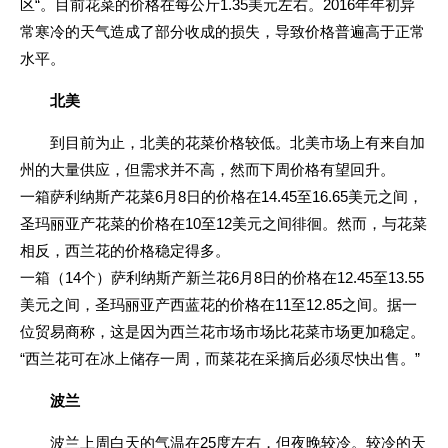
“
1.35
2016
区
。目前花菜的价格在每公斤
美元左右。
年年初异
常寒冷的天气造成了部分收成的损失，导致价格普遍高于正常
水平。
北美
到目前为止，北美的花菜价格较低。北美市场上有来自加
州的大量供应，但需求并不高，然而下周价格有望回升。
6
8
14.45
16.65
一箱萨利纳斯产花菜
月
日的价格在
至
美元之间，
10
12
圣玛丽亚产花菜的价格在
至
美元之间徘徊。然而，与花菜
相反，西兰花的价格稳定得多。
14
6
8
12.45
13.55
一箱（
个）萨利纳斯产新兰花
月
日的价格在
至
11
12.85
美元之间，圣玛丽亚产西蓝花的价格在
至
之间。据一
位贸易商称，这是因为西兰花市场市场比花菜市场更加稳定。
“
”
西兰花可在冰上储存一周，而菜花在采摘后必须尽快出售。
波兰
25
波兰上周白天的气温在
度左右，但夜晚较冷。较冷的天