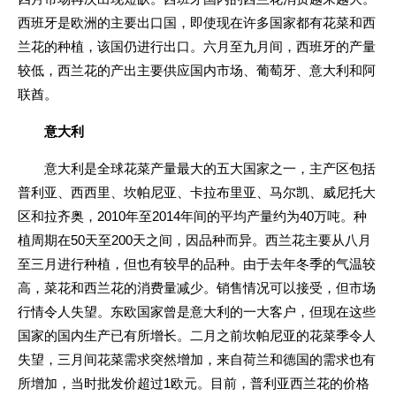
西班牙是欧洲的主要出口国，即使现在许多国家都有花菜和西
兰花的种植，该国仍进行出口。六月至九月间，西班牙的产量
较低，西兰花的产出主要供应国内市场、葡萄牙、意大利和阿
联酋。
意大利
意大利是全球花菜产量最大的五大国家之一，主产区包括
普利亚、西西里、坎帕尼亚、卡拉布里亚、马尔凯、威尼托大
2010
2014
40
区和拉齐奥，
年至
年间的平均产量约为
万吨。种
50
200
植周期在
天至
天之间，因品种而异。西兰花主要从八月
至三月进行种植，但也有较早的品种。由于去年冬季的气温较
高，菜花和西兰花的消费量减少。销售情况可以接受，但市场
行情令人失望。东欧国家曾是意大利的一大客户，但现在这些
国家的国内生产已有所增长。二月之前坎帕尼亚的花菜季令人
失望，三月间花菜需求突然增加，来自荷兰和德国的需求也有
1
所增加，当时批发价超过
欧元。目前，普利亚西兰花的价格