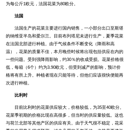
1
80
为每公斤
欧元，法国花菜为
欧分。
法国
法国生产的花菜主要进行国内销售，一小部分出口至斯堪
的纳维亚半岛和爱尔兰。目前布列塔尼未进行生产，夏季花菜
在法国北部进行种植。由于气候条件不断变化（降雨和高
温），花菜的质量不佳，本月晚些时候将出现包括供应在内的
30
一些问题。受到强降雨影响，约
％的收成受损。花菜价格很
6
3.90
低，每箱（
个）约为
欧元，但受到减产的影响，预计价
格将有所上升。种植者现在只能等待，但他们应该很快便能再
次进行种植。
比利时
35
40
目前比利时的花菜供应较大，价格较低，为
至
欧分。
花菜季初期的价格比现在高很多，但当时的供应量较低。这也
与荷兰北部等其他产区的供应有关。由于天气很不稳定，花采